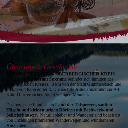
Über uns & Geschichte
BERGISCHES LAND – OBER­BERGISCHER KREIS
Das
Hotel-Restaurant Stremme
befindet sich inmitten des
oberbergischen Kreises, 3 km von der Stadt Gummersbach und
50 km von Köln entfernt. Die nächste Autobahnzufahrt zur A4
Köln-Olpe erreichen Sie in wenigen Minuten.
Das bergische Land ist ein
Land der Talsperren, sanften
Hügeln und kleinen urigen Dörfern mit Fachwerk- und
Schieferhäusern
. Naturliebhaber und Wanderer sind begeistert
von unzähligen prämierten Wanderwegen und wunderbaren
Aussichten.