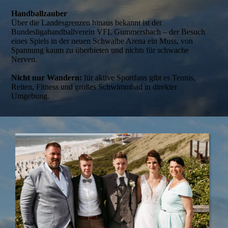
Handballzauber
Über die Landesgrenzen hinaus bekannt ist der
Bundesligahandballverein VFL Gummersbach – der Besuch
eines Spiels in der neuen Schwalbe Arena ein Muss, von
Spannung kaum zu überbieten und nichts für schwache
Nerven.
Nicht nur Wandern:
für aktive Sportfans gibt es Tennis,
Reiten, Fitness und großes Schwimmbad in direkter
Umgebung.